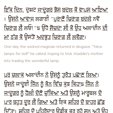
ਇੱਕ
ਦਿਨ
, ਦੁਸ਼ਟ
ਜਾਦੂਗਰ
ਭੇਸ
ਬਦਲ
ਕੇ
ਵਾਪਸ
ਆਇਆ
।
ਉਸਨੇ
ਆਵਾਜ਼
ਲਗਾਈ "
ਪੁਰਾਣੇ
ਚਿਰਾਗ
ਬਦਲੇ
ਨਵੇਂ
ਚਿਰਾਗ
ਲੈ
ਲਓ!"| ਉਹੋ
ਸੋਚਦਾ
ਸੀ
ਕੇ
ਉਹ
ਅਲਾਦੀਨ
ਦੀ
ਮਾਂ
ਠੱਗ
ਕੇ
ਉਸਤੋਂ
ਅਦਭੁਤ
ਚਿਰਾਗ
ਲੈ
ਲਵੇਗਾ
।
One day, the wicked magician returned in disguise. "New
lamps for old!" he called, hoping to trick Aladdin's mother
into trading the wonderful lamp.
ਪਰ
ਚਲਾਕ
ਅਲਾਦੀਨ
ਨੇ
ਉਸਨੂੰ
ਤੁਰੰਤ
ਪਛਾਣ
ਲਿਆ
।
ਉਸਨੇ
ਜਾਦੂਈ
ਜਿੰਨ
ਨੂੰ
ਕੰਨ
ਵਿੱਚ
ਕੁਝ
ਕਿਹਾ
|
ਜਿੰਨ
ਨੇ
ਜਾਦੂਗਰ
ਨੂੰ
ਹੌਲੀ
ਦੇਣੇ
ਚੁੱਕਿਆ
ਅਤੇ
ਉਸਨੂੰ
ਮਾਰੂਥਲ
ਦੇ
ਪਾਰ
ਬਹੁਤ
ਦੂਰ
ਲੈ
ਗਿਆ
ਅਤੇ
ਇਕ
ਸ਼ਹਿਰ
ਦੇ
ਬਾਹਰ
ਛੱਡ
ਦਿੱਤਾ
।
ਸ਼ਹਿਰ
ਦੇ
ਪਹਿਰੇਦਾਰ
ਉਡੀਕ
ਕਰ
ਰਹੇ
ਸਨ
ਅਤੇ
ਉਹ