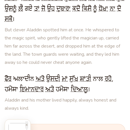
ਉਸਨੂੰ
ਲੈ
ਗਏ
ਤਾਂ
ਜੋ
ਉਹ
ਦੁਬਾਰਾ
ਕਦੇ
ਕਿਸੇ
ਨੂੰ
ਧੋਖਾ
ਨਾ
ਦੇ
ਸਕੇ
।
But clever Aladdin spotted him at once. He whispered to
the magic spirit, who gently lifted the magician up, carried
him far across the desert, and dropped him at the edge of
the land. The town guards were waiting, and they led him
away so he could never cheat anyone again.
ਫੇਰ
ਅਲਾਦੀਨ
ਅਤੇ
ਉਸਦੀ
ਮਾਂ
ਸੁੱਖ
ਸ਼ਾਂਤੀ
ਨਾਲ
ਰਹੇ
,
ਹਮੇਸ਼ਾ
ਇਮਾਨਦਾਰ
ਅਤੇ
ਹਮੇਸ਼ਾ
ਦਿਆਲੂ
।
Aladdin and his mother lived happily, always honest and
always kind.
×