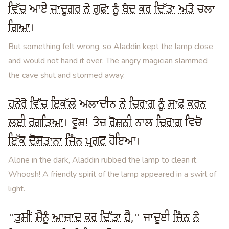
ਵਿੱਚ
ਆਏ
ਜਾਦੂਗਰ
ਨੇ
ਗੁਫਾ
ਨੂੰ
ਬੰਦ
ਕਰ
ਦਿੱਤਾ
ਅਤੇ
ਚਲਾ
ਗਿਆ
।
But something felt wrong, so Aladdin kept the lamp close
and would not hand it over. The angry magician slammed
the cave shut and stormed away.
ਹਨੇਰੇ
ਵਿੱਚ
ਇਕੱਲੇ
ਅਲਾਦੀਨ
ਨੇ
ਚਿਰਾਗ
ਨੂੰ
ਸਾਫ਼
ਕਰਨ
ਲਈ
ਰਗੜਿਆ
। ਵੂਸ਼! ਤੇਜ਼
ਰੋਸ਼ਨੀ
ਨਾਲ
ਚਿਰਾਗ
ਵਿਚੋਂ
ਇੱਕ
ਦੋਸਤਾਨਾ
ਜਿੰਨ
ਪ੍ਰਗਟ
ਹੋਇਆ।
Alone in the dark, Aladdin rubbed the lamp to clean it.
Whoosh! A friendly spirit of the lamp appeared in a swirl of
light.
"
ਤੁਸੀਂ
ਮੈਨੂੰ
ਆਜ਼ਾਦ
ਕਰ
ਦਿੱਤਾ
ਹੈ
," ਜਾਦੂਈ
ਜਿੰਨ
ਨੇ