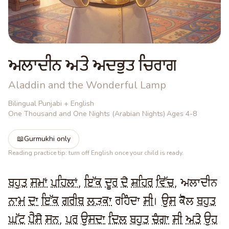
ਅਲਾਦੀਨ ਅਤੇ ਅਦਭੁਤ ਚਿਰਾਗ
Aladdin and the Wonderful Lamp
Bilingual Punjabi + English
·
One Thousand and One Nights (Arabian Nights)
·
Ages 4-8
📖
Gurmukhi only
Reading practice tip: turn off English once your child is ready.
ਬਹੁਤ
ਸਮਾਂ
ਪਹਿਲਾਂ
,
ਇੱਕ
ਦੂਰ
ਦੇ
ਸ਼ਹਿਰ
ਵਿੱਚ
, ਅਲਾਦੀਨ
ਨਾਮ
ਦਾ
ਇੱਕ
ਗਰੀਬ
ਲੜਕਾ
ਰਹਿੰਦਾ
ਸੀ
।
ਉਸ
ਕੋਲ
ਬਹੁਤ
ਘੱਟ
ਪੈਸੇ
ਸਨ
,
ਪਰ
ਉਸਦਾ
ਦਿਲ
ਬਹੁਤ
ਚੰਗਾ
ਸੀ
ਅਤੇ
ਉਹ