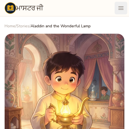
ਮਾਸਟਰ ਜੀ
Maastarji
Ope
Home
/
Stories
/
Aladdin and the Wonderful Lamp