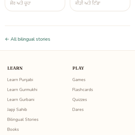
ਸ਼ੇਰ ਅਤੇ ਚੂਹਾ
ਕੀੜੀ ਅਤੇ ਟਿੱਡਾ
← All bilingual stories
LEARN
PLAY
Learn Punjabi
Games
Learn Gurmukhi
Flashcards
Learn Gurbani
Quizzes
Japji Sahib
Dares
Bilingual Stories
Books