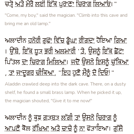
ਚੜ੍ਹੋ
ਅਤੇ
ਮੇਰੇ
ਲਈ
ਇੱਕ
ਪੁਰਾਣਾ
ਚਿਰਾਗ
ਲਿਆਓ
।"
"Come, my boy," said the magician. "Climb into this cave and
bring me an old lamp."
ਅਲਾਦੀਨ
ਹਨੇਰੀ
ਗੁਫਾ
ਵਿੱਚ
ਡੂੰਘਾ
ਰੀਂਗਦਾ
ਹੋਇਆ
ਗਿਆ
।
ਉੱਥੇ
,
ਇੱਕ
ਧੂੜ
ਭਰੀ
ਅਲਮਾਰੀ
'
ਤੇ
,
ਉਸਨੂੰ
ਇੱਕ
ਛੋਟਾ
ਪਿੱਤਲ
ਦਾ
ਚਿਰਾਗ
ਮਿਲਿਆ
।
ਜਦੋਂ
ਉਸਨੇ
ਇਸਨੂੰ
ਚੁੱਕਿਆ
,
ਤਾਂ
ਜਾਦੂਗਰ
ਚੀਕਿਆ
, "
ਇਹ
ਹੁਣੇ
ਮੈਨੂੰ
ਦੇ
ਦਿਓ
!"
Aladdin crawled deep into the dark cave. There, on a dusty
shelf, he found a small brass lamp. When he picked it up,
the magician shouted, "Give it to me now!"
ਅਲਾਦੀਨ
ਨੂੰ
ਕੁਝ
ਗੜਬੜ
ਲੱਗੀ
ਤਾਂ
ਉਸਨੇ
ਚਿਰਾਗ
ਨੂੰ
ਆਪਣੇ
ਕੋਲ
ਰੱਖਿਆ
ਅਤੇ
ਚਾਚੇ
ਨੂੰ
ਨਾ
ਫੜਾਇਆ।
ਗੁੱਸੇ