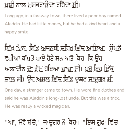
ਖੁਸ਼ੀ
ਨਾਲ ਮੁਸਕਰਾਉਂਦਾ ਰਹਿੰਦਾ
ਸੀ
।
Long ago, in a faraway town, there lived a poor boy named
Aladdin. He had little money, but he had a kind heart and a
happy smile.
ਇੱਕ
ਦਿਨ
,
ਇੱਕ
ਅਜਨਬੀ
ਸ਼ਹਿਰ
ਵਿੱਚ
ਆਇਆ
।
ਉਸਨੇ
ਵਧੀਆ
ਕੱਪੜੇ
ਪਾਏ
ਹੋਏ
ਸਨ
ਅਤੇ
ਕਿਹਾ
ਕਿ
ਉਹ
ਅਲਾਦੀਨ
ਦਾ
ਗੁੰਮ
ਹੋਇਆ
ਚਾਚਾ
ਸੀ
।
ਪਰ
ਇਹ
ਇੱਕ
ਚਾਲ
ਸੀ
।
ਉਹ
ਅਸਲ
ਵਿੱਚ
ਇੱਕ
ਦੁਸ਼ਟ
ਜਾਦੂਗਰ
ਸੀ
।
One day, a stranger came to town. He wore fine clothes and
said he was Aladdin's long-lost uncle. But this was a trick.
He was really a wicked magician.
"
ਆ
,
ਮੇਰੇ
ਬੱਚੇ
,"
ਜਾਦੂਗਰ
ਨੇ
ਕਿਹਾ
। "
ਇਸ
ਗੁਫਾ
ਵਿੱਚ