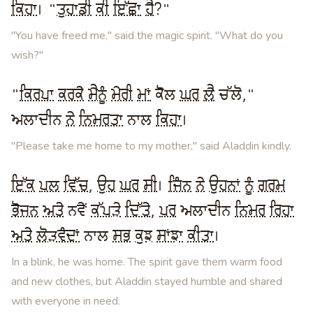
ਕਿਹਾ
। "
ਤੁਹਾਡੀ
ਕੀ
ਇੱਛਾ
ਹੈ
?"
"You have freed me," said the magic spirit. "What do you
wish?"
"
ਕਿਰਪਾ
ਕਰਕੇ
ਮੈਨੂੰ
ਮੇਰੀ
ਮਾਂ
ਕੋਲ
ਘਰ
ਲੈ
ਚੱਲੋ,"
ਅਲਾਦੀਨ
ਨੇ
ਨਿਮਰਤਾ
ਨਾਲ
ਕਿਹਾ
।
"Please take me home to my mother," said Aladdin kindly.
ਇੱਕ
ਪਲ
ਵਿੱਚ
,
ਉਹ
ਘਰ
ਸੀ
।
ਜਿੰਨ
ਨੇ
ਉਹਨਾਂ
ਨੂੰ
ਗਰਮ
ਭੋਜਨ
ਅਤੇ
ਨਵੇਂ
ਕੱਪੜੇ
ਦਿੱਤੇ
,
ਪਰ
ਅਲਾਦੀਨ
ਨਿਮਰ
ਰਿਹਾ
ਅਤੇ
ਲੋੜਵੰਦਾਂ
ਨਾਲ
ਸਭ
ਕੁਝ
ਸਾਂਝਾ
ਕੀਤਾ
।
In a blink, he was home. The spirit gave them warm food
and new clothes, but Aladdin stayed humble and shared
with everyone in need.