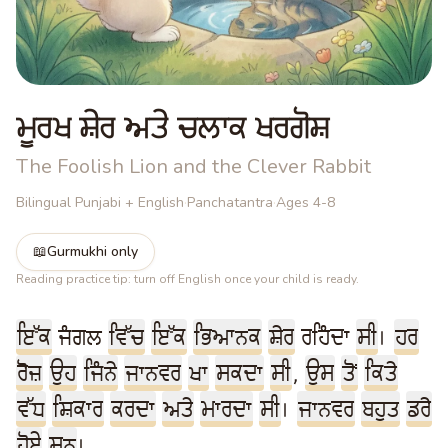
ਮੂਰਖ ਸ਼ੇਰ ਅਤੇ ਚਲਾਕ ਖਰਗੋਸ਼
The Foolish Lion and the Clever Rabbit
Bilingual Punjabi + English
·
Panchatantra
·
Ages 4-8
📖
Gurmukhi only
Reading practice tip: turn off English once your child is ready.
ਇੱਕ
ਜੰਗਲ
ਵਿੱਚ
ਇੱਕ
ਭਿਆਨਕ
ਸ਼ੇਰ
ਰਹਿੰਦਾ
ਸੀ
।
ਹਰ
ਰੋਜ਼
ਉਹ
ਜਿੰਨੇ
ਜਾਨਵਰ
ਖਾ
ਸਕਦਾ
ਸੀ
,
ਉਸ
ਤੋਂ
ਕਿਤੇ
ਵੱਧ
ਸ਼ਿਕਾਰ
ਕਰਦਾ
ਅਤੇ
ਮਾਰਦਾ
ਸੀ
।
ਜਾਨਵਰ
ਬਹੁਤ
ਡਰੇ
ਹੋਏ
ਸਨ
।