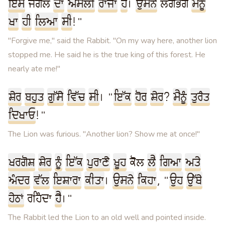
ਇਸ
ਜੰਗਲ
ਦਾ
ਅਸਲੀ
ਰਾਜਾ
ਹੈ
।
ਉਸਨੇ
ਲਗਭਗ
ਮੈਨੂੰ
ਖਾ
ਹੀ
ਲਿਆ
ਸੀ
!"
"Forgive me," said the Rabbit. "On my way here, another lion
stopped me. He said he is the true king of this forest. He
nearly ate me!"
ਸ਼ੇਰ
ਬਹੁਤ
ਗੁੱਸੇ
ਵਿੱਚ
ਸੀ
। "
ਇੱਕ
ਹੋਰ
ਸ਼ੇਰ
?
ਮੈਨੂੰ
ਤੁਰੰਤ
ਦਿਖਾਓ
!"
The Lion was furious. "Another lion? Show me at once!"
ਖਰਗੋਸ਼
ਸ਼ੇਰ
ਨੂੰ
ਇੱਕ
ਪੁਰਾਣੇ
ਖੂਹ
ਕੋਲ
ਲੈ
ਗਿਆ
ਅਤੇ
ਅੰਦਰ
ਵੱਲ
ਇਸ਼ਾਰਾ
ਕੀਤਾ
।
ਉਸਨੇ
ਕਿਹਾ
, "
ਉਹ
ਉੱਥੇ
ਹੇਠਾਂ
ਰਹਿੰਦਾ
ਹੈ
।"
The Rabbit led the Lion to an old well and pointed inside.