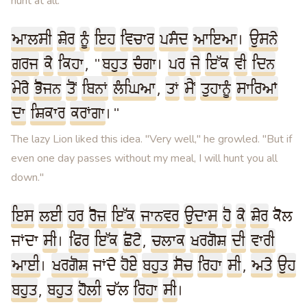
hunt at all."
ਆਲਸੀ
ਸ਼ੇਰ
ਨੂੰ
ਇਹ
ਵਿਚਾਰ
ਪਸੰਦ
ਆਇਆ
।
ਉਸਨੇ
ਗਰਜ
ਕੇ
ਕਿਹਾ
, "
ਬਹੁਤ
ਚੰਗਾ
।
ਪਰ
ਜੇ
ਇੱਕ
ਵੀ
ਦਿਨ
ਮੇਰੇ
ਭੋਜਨ
ਤੋਂ
ਬਿਨਾਂ
ਲੰਘਿਆ
,
ਤਾਂ
ਮੈਂ
ਤੁਹਾਨੂੰ
ਸਾਰਿਆਂ
ਦਾ
ਸ਼ਿਕਾਰ
ਕਰਾਂਗਾ
।"
The lazy Lion liked this idea. "Very well," he growled. "But if
even one day passes without my meal, I will hunt you all
down."
ਇਸ
ਲਈ
ਹਰ
ਰੋਜ਼
ਇੱਕ
ਜਾਨਵਰ
ਉਦਾਸ
ਹੋ
ਕੇ
ਸ਼ੇਰ
ਕੋਲ
ਜਾਂਦਾ
ਸੀ
।
ਫਿਰ
ਇੱਕ
ਛੋਟੇ
,
ਚਲਾਕ
ਖਰਗੋਸ਼
ਦੀ
ਵਾਰੀ
ਆਈ
।
ਖਰਗੋਸ਼
ਜਾਂਦੇ
ਹੋਏ
ਬਹੁਤ
ਸੋਚ
ਰਿਹਾ
ਸੀ
,
ਅਤੇ
ਉਹ
ਬਹੁਤ
,
ਬਹੁਤ
ਹੌਲੀ
ਚੱਲ
ਰਿਹਾ
ਸੀ
।