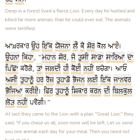
Deep in a forest lived a fierce Lion. Every day he hunted and
killed far more animals than he could ever eat. The animals
were terrified.
ਆਖ਼ਰਕਾਰ
ਉਹ
ਇੱਕ
ਯੋਜਨਾ
ਲੈ
ਕੇ
ਸ਼ੇਰ
ਕੋਲ ਆਏ।
ਉਹਨਾਂ
ਕਿਹਾ
, "
ਮਹਾਨ
ਸ਼ੇਰ
,
ਜੇ
ਤੁਸੀਂ
ਸਾਡਾ
ਸਾਰਿਆਂ
ਦਾ
ਪਿੱਛਾ
ਕਰੋਗੇ,
ਤਾਂ
ਜਲਦੀ
ਹੀ
ਕੋਈ
ਨਹੀਂ
ਬਚੇਗਾ। ਆਓ
ਅਸੀਂ
ਤੁਹਾਨੂੰ
ਹਰ
ਰੋਜ਼
ਤੁਹਾਡੇ
ਭੋਜਨ
ਲਈ
ਇੱਕ
ਜਾਨਵਰ
ਭੇਜਿਆ
ਕਰੀਏ
।
ਫਿਰ
ਤੁਹਾਨੂੰ
ਸ਼ਿਕਾਰ
ਕਰਨ
ਦੀ
ਬਿਲਕੁਲ
ਲੋੜ
ਨਹੀਂ
ਪਵੇਗੀ।"
At last they came to the Lion with a plan. "Great Lion," they
said, "if you chase us all, soon none will be left. Let us send
you one animal each day for your meal. Then you need not