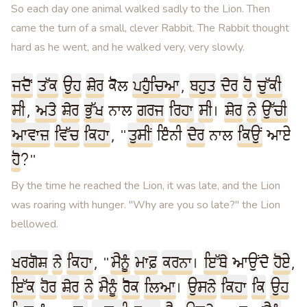
So each day one animal walked sadly to the Lion. Then
came the turn of a small, clever Rabbit. The Rabbit thought
hard as he went, and he walked very, very slowly.
ਜਦੋਂ
ਤੱਕ
ਉਹ
ਸ਼ੇਰ
ਕੋਲ
ਪਹੁੰਚਿਆ
,
ਬਹੁਤ
ਦੇਰ
ਹੋ
ਚੁੱਕੀ
ਸੀ
,
ਅਤੇ
ਸ਼ੇਰ
ਭੁੱਖ
ਨਾਲ
ਗਰਜ
ਰਿਹਾ
ਸੀ
।
ਸ਼ੇਰ
ਨੇ
ਉੱਚੀ
ਆਵਾਜ਼
ਵਿੱਚ
ਕਿਹਾ
, "
ਤੁਸੀਂ
ਇੰਨੀ
ਦੇਰ
ਨਾਲ
ਕਿਉਂ
ਆਏ
ਹੋ
?"
By the time he reached the Lion, it was late, and the Lion
was roaring with hunger. "Why are you so late?" the Lion
bellowed.
ਖਰਗੋਸ਼
ਨੇ
ਕਿਹਾ
, "
ਮੈਨੂੰ
ਮਾਫ਼
ਕਰਨਾ
।
ਇੱਥੇ
ਆਉਂਦੇ
ਹੋਏ
,
ਇੱਕ
ਹੋਰ
ਸ਼ੇਰ
ਨੇ
ਮੈਨੂੰ
ਰੋਕ
ਲਿਆ
।
ਉਸਨੇ
ਕਿਹਾ
ਕਿ
ਉਹ