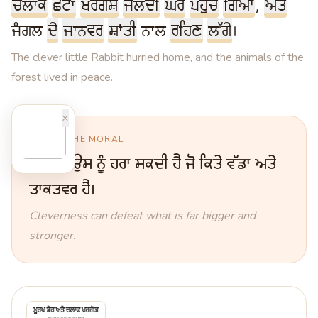
ਚਲਾਕ
ਛੋਟਾ
ਖਰਗੋਸ਼
ਜਲਦੀ
ਘਰ
ਪਹੁੰਚ
ਗਿਆ
,
ਅਤੇ
ਜੰਗਲ
ਦੇ
ਜਾਨਵਰ
ਸ਼ਾਂਤੀ
ਨਾਲ
ਰਹਿਣ
ਲੱਗੇ
।
The clever little Rabbit hurried home, and the animals of the
forest lived in peace.
×
ਸਿੱਖਿਆ · THE MORAL
ਚਲਾਕੀ ਉਸ ਨੂੰ ਹਰਾ ਸਕਦੀ ਹੈ ਜੋ ਕਿਤੇ ਵੱਡਾ ਅਤੇ
ਤਾਕਤਵਰ ਹੈ।
Cleverness can defeat what is far bigger and
stronger.