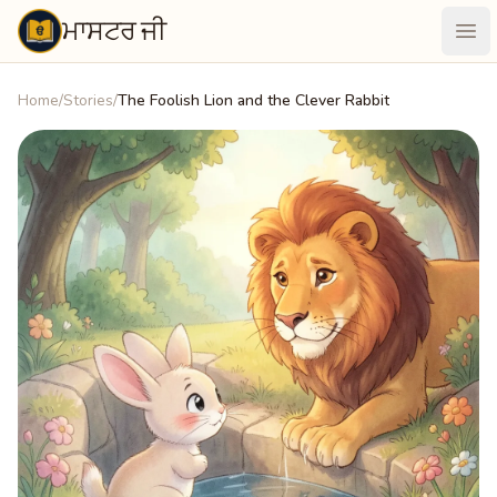
ਮਾਸਟਰ ਜੀ
Maastarji
Ope
Home
/
Stories
/
The Foolish Lion and the Clever Rabbit