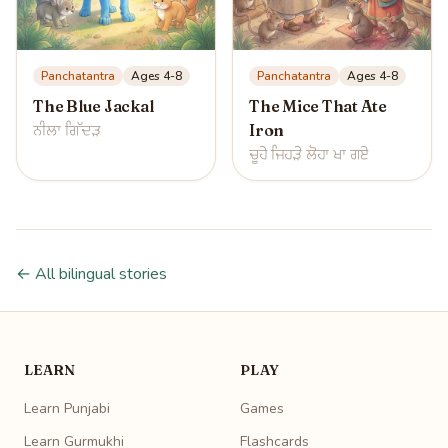
Panchatantra
Ages 4-8
Panchatantra
Ages 4-8
The Blue Jackal
The Mice That Ate
ਨੀਲਾ ਗਿੱਦੜ
Iron
ਚੂਹੇ ਜਿਹੜੇ ਲੋਹਾ ਖਾ ਗਏ
← All bilingual stories
LEARN
PLAY
Learn Punjabi
Games
Learn Gurmukhi
Flashcards