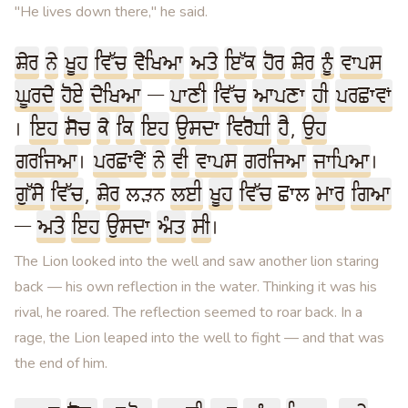
"He lives down there," he said.
ਸ਼ੇਰ
ਨੇ
ਖੂਹ
ਵਿੱਚ
ਵੇਖਿਆ
ਅਤੇ
ਇੱਕ
ਹੋਰ
ਸ਼ੇਰ
ਨੂੰ
ਵਾਪਸ
ਘੂਰਦੇ
ਹੋਏ
ਦੇਖਿਆ
—
ਪਾਣੀ
ਵਿੱਚ
ਆਪਣਾ
ਹੀ
ਪਰਛਾਵਾਂ
।
ਇਹ
ਸੋਚ
ਕੇ
ਕਿ
ਇਹ
ਉਸਦਾ
ਵਿਰੋਧੀ
ਹੈ
,
ਉਹ
ਗਰਜਿਆ
।
ਪਰਛਾਵੇਂ
ਨੇ
ਵੀ
ਵਾਪਸ
ਗਰਜਿਆ
ਜਾਪਿਆ
।
ਗੁੱਸੇ
ਵਿੱਚ
,
ਸ਼ੇਰ
ਲੜਨ
ਲਈ
ਖੂਹ
ਵਿੱਚ
ਛਾਲ
ਮਾਰ
ਗਿਆ
—
ਅਤੇ
ਇਹ
ਉਸਦਾ
ਅੰਤ
ਸੀ
।
The Lion looked into the well and saw another lion staring
back — his own reflection in the water. Thinking it was his
rival, he roared. The reflection seemed to roar back. In a
rage, the Lion leaped into the well to fight — and that was
the end of him.