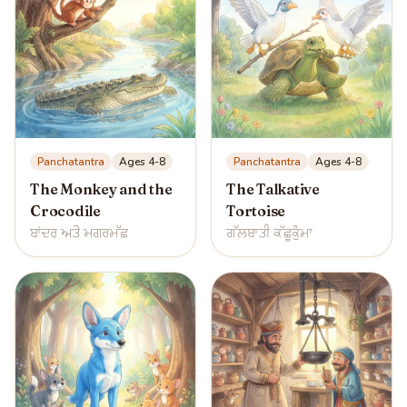
Panchatantra
Ages 4-8
Panchatantra
Ages 4-8
The Monkey and the
The Talkative
Crocodile
Tortoise
ਬਾਂਦਰ ਅਤੇ ਮਗਰਮੱਛ
ਗੱਲਬਾਤੀ ਕੱਛੂਕੁੰਮਾ