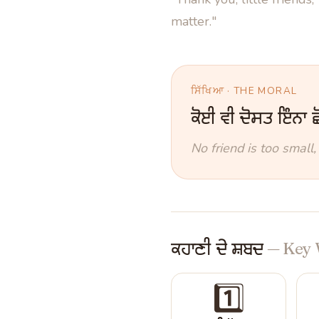
matter."
ਸਿੱਖਿਆ · THE MORAL
ਕੋਈ ਵੀ ਦੋਸਤ ਇੰਨਾ ਛੋ
No friend is too small
ਕਹਾਣੀ ਦੇ ਸ਼ਬਦ
— Key 
1️⃣