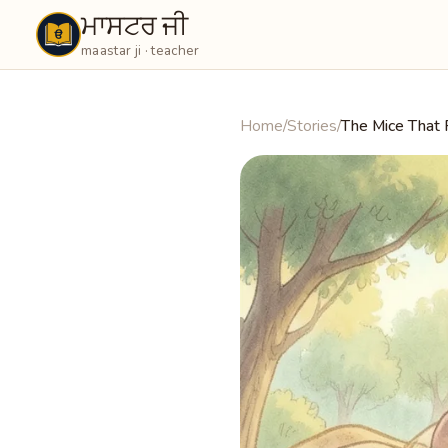
ਮਾਸਟਰ ਜੀ
Maastarji
maastar ji · teacher
Home
/
Stories
/
The Mice That 