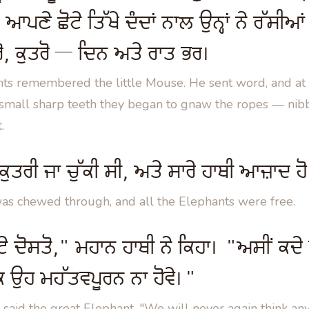
ਪਣੇ ਛੋਟੇ ਤਿੱਖੇ ਦੰਦਾਂ ਨਾਲ ਉਨ੍ਹਾਂ ਨੇ ਰੱਸੀਆਂ ਨ
ਰੋ, ਕੁਤਰੋ — ਦਿਨ ਅਤੇ ਰਾਤ ਭਰ।
nts remembered the little Mouse. He sent word, and at
 small sharp teeth they began to gnaw the ropes — nibb
.
ਕੁਤਰੀ ਜਾ ਚੁੱਕੀ ਸੀ, ਅਤੇ ਸਾਰੇ ਹਾਥੀ ਆਜ਼ਾਦ 
as chewed through, and all the Elephants were free.
ਟੇ ਦੋਸਤੋ," ਮਹਾਨ ਹਾਥੀ ਨੇ ਕਿਹਾ। "ਅਸੀਂ ਕਦੇ ਵ
ਕਿ ਉਹ ਮਹੱਤਵਪੂਰਨ ਨਾ ਹੋਵੇ।"
," said the great Elephant. "We will never again think an