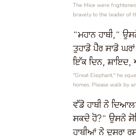
The Mice were frightened,
bravely to the leader of t
"ਮਹਾਨ ਹਾਥੀ," ਉਸਨੇ ਚ
ਤੁਹਾਡੇ ਪੈਰ ਸਾਡੇ ਘਰਾ
ਇੱਕ ਦਿਨ, ਸ਼ਾਇਦ, 
"Great Elephant," he sque
homes. Please walk by ano
ਵੱਡੇ ਹਾਥੀ ਨੇ ਦਿਆਲ
ਸਕਦੇ ਹੋ?" ਉਸਨੇ 
ਹਾਥੀਆਂ ਨੇ ਦੂਸਰਾ