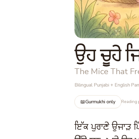
ਉਹ ਚੂਹੇ ਜਿ
The Mice That Fr
Bilingual Punjabi + English
·
Pan
📖
Gurmukhi only
Reading p
ਇੱਕ ਪੁਰਾਣੇ ਉਜਾੜ ਪਿੰ