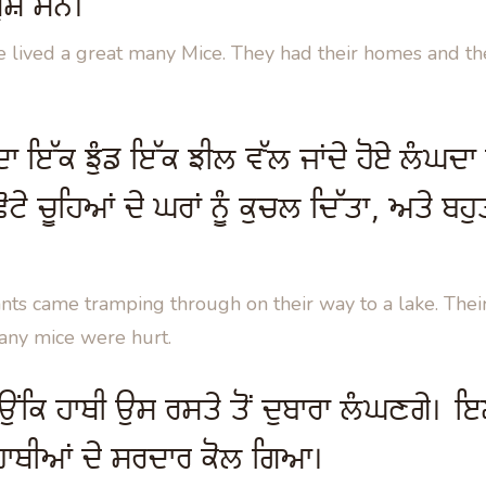
ੁਸ਼ ਸਨ।
e lived a great many Mice. They had their homes and the
ਦਾ ਇੱਕ ਝੁੰਡ ਇੱਕ ਝੀਲ ਵੱਲ ਜਾਂਦੇ ਹੋਏ ਲ
ਨੇ ਛੋਟੇ ਚੂਹਿਆਂ ਦੇ ਘਰਾਂ ਨੂੰ ਕੁਚਲ ਦਿੱਤਾ, ਅਤੇ ਬਹੁ
nts came tramping through on their way to a lake. Thei
any mice were hurt.
ਉਂਕਿ ਹਾਥੀ ਉਸ ਰਸਤੇ ਤੋਂ ਦੁਬਾਰਾ ਲੰਘਣਗੇ। 
ਹਾਥੀਆਂ ਦੇ ਸਰਦਾਰ ਕੋਲ ਗਿਆ।