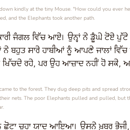
down kindly at the tiny Mouse. "How could you ever he
ed, and the Elephants took another path.
ਾਰੀ ਜੰਗਲ ਵਿੱਚ ਆਏ। ਉਨ੍ਹਾਂ ਨੇ ਡੂੰਘੇ ਟੋਏ ਪੁੱਟ
ਂ ਨੇ ਬਹੁਤ ਸਾਰੇ ਹਾਥੀਆਂ ਨੂੰ ਆਪਣੇ ਜਾਲਾਂ ਵਿ
ਤੇ ਖਿੱਚਦੇ ਰਹੇ, ਪਰ ਉਹ ਆਜ਼ਾਦ ਨਹੀਂ ਹੋ ਸਕੇ,
came to the forest. They dug deep pits and spread stro
their nets. The poor Elephants pulled and pulled, but t
r.
ੂੰ ਛੋਟਾ ਚੂਹਾ ਯਾਦ ਆਇਆ। ਉਸਨੇ ਖ਼ਬਰ ਭੇਜੀ, ਅ