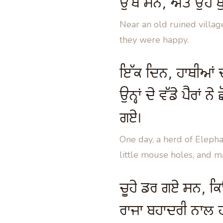
ਉੱਥੇ ਸਨ, ਅਤੇ ਉਹ ਖ
Near an old ruined villag
they were happy.
ਇੱਕ ਦਿਨ, ਹਾਥੀਆਂ 
ਉਨ੍ਹਾਂ ਦੇ ਵੱਡੇ ਪੈਰਾਂ 
ਗਏ।
One day, a herd of Elepha
little mouse holes, and m
ਚੂਹੇ ਡਰ ਗਏ ਸਨ, ਕਿ
ਰਾਜਾ ਬਹਾਦਰੀ ਨਾਲ 