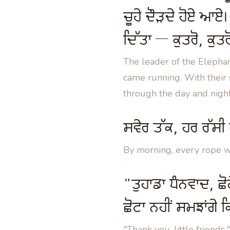
ਚੂਹੇ ਦੌੜਦੇ ਹੋਏ ਆਏ। ਆ
ਦਿੱਤਾ — ਕੁਤਰੋ, ਕੁਤ
The leader of the Elepha
came running. With their
through the day and night
ਸਵੇਰ ਤੱਕ, ਹਰ ਰੱਸੀ 
By morning, every rope w
"ਤੁਹਾਡਾ ਧੰਨਵਾਦ, ਛੋ
ਛੋਟਾ ਨਹੀਂ ਸਮਝਾਂਗੇ 
"Thank you, little friends