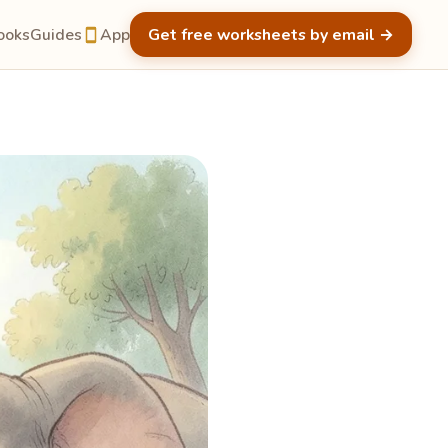
ooks
Guides
App
Get free worksheets by email
→