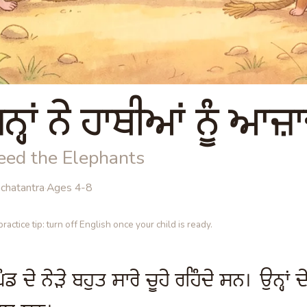
ਨ੍ਹਾਂ ਨੇ ਹਾਥੀਆਂ ਨੂੰ ਆਜ
eed the Elephants
chatantra
·
Ages 4-8
ractice tip: turn off English once your child is ready.
ਡ ਦੇ ਨੇੜੇ ਬਹੁਤ ਸਾਰੇ ਚੂਹੇ ਰਹਿੰਦੇ ਸਨ। ਉਨ੍ਹਾਂ