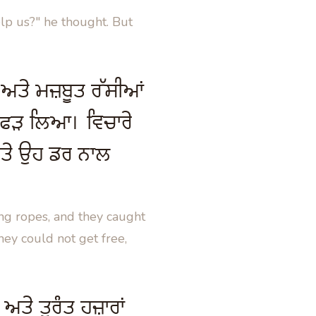
lp us?" he thought. But
ੇ ਅਤੇ ਮਜ਼ਬੂਤ ਰੱਸੀਆਂ
ੱਚ ਫੜ ਲਿਆ। ਵਿਚਾਰੇ
 ਅਤੇ ਉਹ ਡਰ ਨਾਲ
ng ropes, and they caught
hey could not get free,
ਤੇ ਤੁਰੰਤ ਹਜ਼ਾਰਾਂ