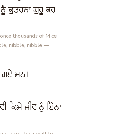
ੂੰ ਕੁਤਰਨਾ ਸ਼ੁਰੂ ਕਰ
 once thousands of Mice
le, nibble, nibble —
ਹੋ ਗਏ ਸਨ।
ੀ ਕਿਸੇ ਜੀਵ ਨੂੰ ਇੰਨਾ
y creature too small to