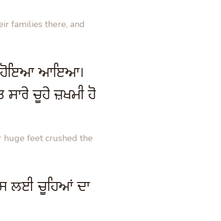
ir families there, and
ੰਘਦਾ ਹੋਇਆ ਆਇਆ।
ਤ ਸਾਰੇ ਚੂਹੇ ਜ਼ਖਮੀ ਹੋ
r huge feet crushed the
ਇਸ ਲਈ ਚੂਹਿਆਂ ਦਾ